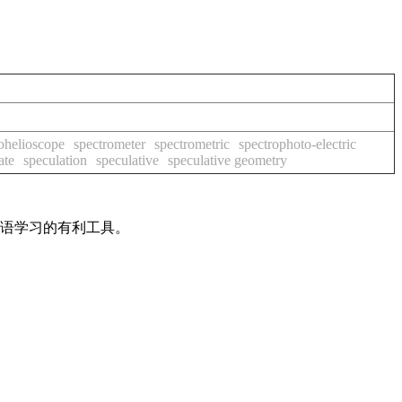
ohelioscope
spectrometer
spectrometric
spectrophoto-electric
ate
speculation
speculative
speculative geometry
英语学习的有利工具。