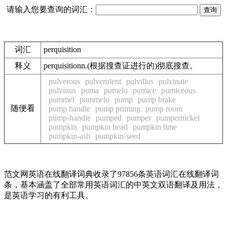
请输入您要查询的词汇：
词汇
perquisition
释义
perquisitionn.(根据搜查证进行的)彻底搜查。
pulverous
pulverulent
pulvillus
pulvinate
pulvinus
puma
pumelo
pumice
pumiceous
pummel
pummelo
pump
pump brake
随便看
pump handle
pump priming
pump room
pump-handle
pumped
pumper
pumpernickel
pumpkin
pumpkin head
pumpkin time
pumpkin-ash
pumpkin-seed
范文网英语在线翻译词典收录了97856条英语词汇在线翻译词
条，基本涵盖了全部常用英语词汇的中英文双语翻译及用法，
是英语学习的有利工具。