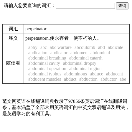
请输入您要查询的词汇：
词汇
perpetuator
释义
perpetuatorn.使永存者，使不朽的人。
abby
abc
abc warfare
abcoulomb
abd
abdicate
abdication
abdicator
abdomen
abdominal
abdominal breathing
abdominal catarrh
随便看
abdominal cavity
abdominal dropsy
abdominal operation
abdominal region
abdominal typhus
abdominous
abduce
abducent
abducent muscles
abduct
abduction
abductor
abe
范文网英语在线翻译词典收录了97856条英语词汇在线翻译词
条，基本涵盖了全部常用英语词汇的中英文双语翻译及用法，
是英语学习的有利工具。