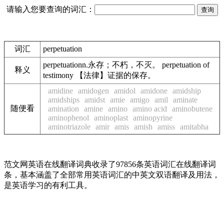
请输入您要查询的词汇：
词汇
perpetuation
perpetuationn.永存；不朽，不灭。 perpetuation of
释义
testimony 【法律】证据的保存。
amidine
amidogen
amidol
amidone
amidship
amidships
amidst
amie
amigo
amil
aminate
随便看
amination
amine
amino
amino acid
aminobutene
aminophenol
aminoplast
aminopyrine
aminotriazole
amir
amis
amish
amiss
amitabha
范文网英语在线翻译词典收录了97856条英语词汇在线翻译词
条，基本涵盖了全部常用英语词汇的中英文双语翻译及用法，
是英语学习的有利工具。