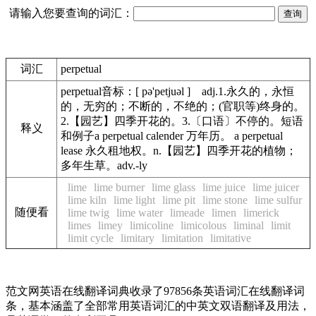
请输入您要查询的词汇：
词汇
perpetual
perpetual音标：[ pə'petjuəl ] adj.1.永久的，永恒
的，无穷的；不断的，不绝的；(官职等)终身的。
2.【园艺】四季开花的。3.〔口语〕不停的。短语
释义
和例子a perpetual calender 万年历。 a perpetual
lease 永久租地权。n.【园艺】四季开花的植物；
多年生草。adv.-ly
lime
lime burner
lime glass
lime juice
lime juicer
lime kiln
lime light
lime pit
lime stone
lime sulfur
随便看
lime twig
lime water
limeade
limen
limerick
limes
limey
limicoline
limicolous
liminal
limit
limit cycle
limitary
limitation
limitative
范文网英语在线翻译词典收录了97856条英语词汇在线翻译词
条，基本涵盖了全部常用英语词汇的中英文双语翻译及用法，