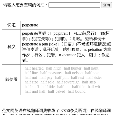
请输入您要查询的词汇：
词汇
perpetrate
perpetrate音标：[ 'pə:pitreit ] vt.1.施(恶行)，做(坏
事)；犯(过失等)；犯(罪)。2.胡说。短语和例子
perpetrate a pun [joke] 〔口语〕(不考虑环境情况)瞎
释义
讲俏皮话，乱开玩笑，瞎打哈哈。n.-petration 为非
作歹，行凶，犯罪。n.-petrator 犯人，凶手；作恶
者。
half hearted
half hitch
half hunter
half light
half line
half measures
half nelson
half note
half nut
half pay
half pint
half rest
half sister
随便看
half size
half sole
half sovereign
half step
half stuff
half tide
half tint
half title
half wit
half-and-half
half-baked
half-bound
范文网英语在线翻译词典收录了97856条英语词汇在线翻译词