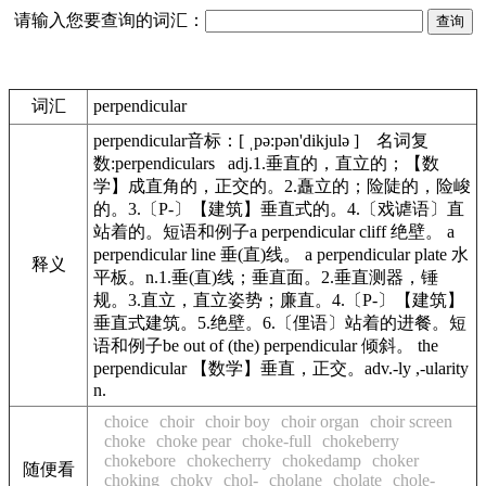
请输入您要查询的词汇：
词汇
perpendicular
perpendicular音标：[ ˌpə:pən'dikjulə ] 名词复
数:perpendiculars adj.1.垂直的，直立的；【数
学】成直角的，正交的。2.矗立的；险陡的，险峻
的。3.〔P-〕【建筑】垂直式的。4.〔戏谑语〕直
站着的。短语和例子a perpendicular cliff 绝壁。 a
perpendicular line 垂(直)线。 a perpendicular plate 水
释义
平板。n.1.垂(直)线；垂直面。2.垂直测器，锤
规。3.直立，直立姿势；廉直。4.〔P-〕【建筑】
垂直式建筑。5.绝壁。6.〔俚语〕站着的进餐。短
语和例子be out of (the) perpendicular 倾斜。 the
perpendicular 【数学】垂直，正交。adv.-ly ,-ularity
n.
choice
choir
choir boy
choir organ
choir screen
choke
choke pear
choke-full
chokeberry
chokebore
chokecherry
chokedamp
choker
随便看
choking
choky
chol-
cholane
cholate
chole-