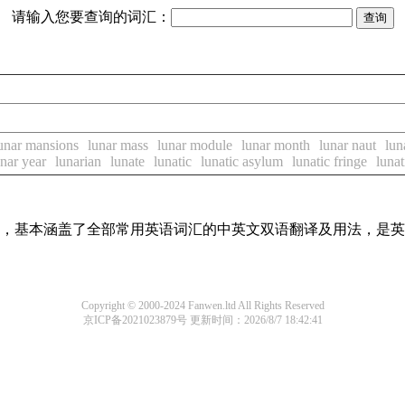
请输入您要查询的词汇：
unar mansions
lunar mass
lunar module
lunar month
lunar naut
lun
unar year
lunarian
lunate
lunatic
lunatic asylum
lunatic fringe
lunat
词条，基本涵盖了全部常用英语词汇的中英文双语翻译及用法，是
Copyright © 2000-2024 Fanwen.ltd All Rights Reserved
京ICP备2021023879号
更新时间：2026/8/7 18:42:41