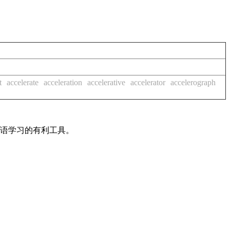
t
accelerate
acceleration
accelerative
accelerator
accelerograph
英语学习的有利工具。