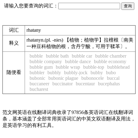
请输入您要查询的词汇：
词汇
rhatany
rhatanyn.(pl. -nies) 【植物；植物学】拉檀根〔南美
释义
一种豆科植物的根，含丹宁酸，可用于鞣革〕。
bubble
bubble bath
bubble car
bubble chamber
bubble company
bubble dance
bubble economy
bubble gum
bubble wrap
bubble-top
bubblehead
随便看
bubbler
bubbly
bubbly-jock
bubby
bubo
bubonic
bubonic plague
bubonocele
buccal
buccaneer
buccinator
bucentaur
bucephalus
bucharest
范文网英语在线翻译词典收录了97856条英语词汇在线翻译词
条，基本涵盖了全部常用英语词汇的中英文双语翻译及用法，
是英语学习的有利工具。