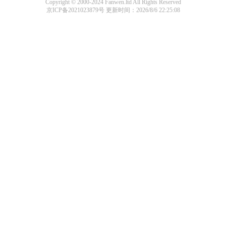
Copyright © 2000-2024 Fanwen.ltd All Rights Reserved
京ICP备2021023879号
更新时间：2026/8/6 22:25:08