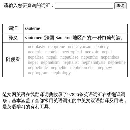
请输入您要查询的词汇：
词汇
sauterne
释义
sauternen.(法国 Sauterne 地区产的)一种白葡萄酒。
neoplasty
neoprene
neosalvarsan
neoteny
neoteric
neotrist
neotropical
neozoic
nepal
nepalese
nepali
nepaulese
nepenthe
nepenthes
随便看
neper
nephalism
nephalist
nephanalysis
nepheline
nephelinite
nephelite
nephelometer
nephew
nephogram
nephology
范文网英语在线翻译词典收录了97856条英语词汇在线翻译词
条，基本涵盖了全部常用英语词汇的中英文双语翻译及用法，
是英语学习的有利工具。