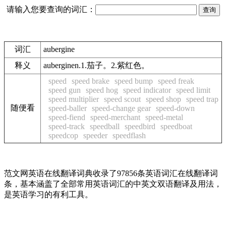
请输入您要查询的词汇：
词汇
aubergine
释义
auberginen.1.茄子。2.紫红色。
speed
speed brake
speed bump
speed freak
speed gun
speed hog
speed indicator
speed limit
speed multiplier
speed scout
speed shop
speed trap
随便看
speed-baller
speed-change gear
speed-down
speed-fiend
speed-merchant
speed-metal
speed-track
speedball
speedbird
speedboat
speedcop
speeder
speedflash
范文网英语在线翻译词典收录了97856条英语词汇在线翻译词
条，基本涵盖了全部常用英语词汇的中英文双语翻译及用法，
是英语学习的有利工具。